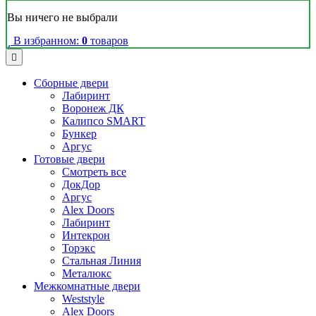
Вы ничего не выбрали
В избранном:
0
товаров
Сборные двери
Лабиринт
Воронеж ДК
Калипсо SMART
Бункер
Аргус
Готовые двери
Смотреть все
ДокДор
Аргус
Alex Doors
Лабиринт
Интекрон
Торэкс
Стальная Линия
Металюкс
Межкомнатные двери
Weststyle
Alex Doors