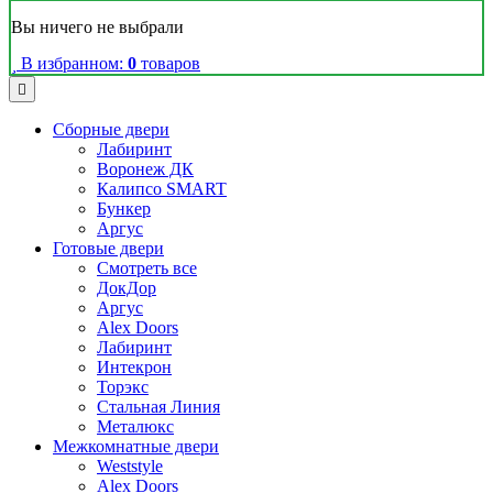
Вы ничего не выбрали
В избранном:
0
товаров
Сборные двери
Лабиринт
Воронеж ДК
Калипсо SMART
Бункер
Аргус
Готовые двери
Смотреть все
ДокДор
Аргус
Alex Doors
Лабиринт
Интекрон
Торэкс
Стальная Линия
Металюкс
Межкомнатные двери
Weststyle
Alex Doors