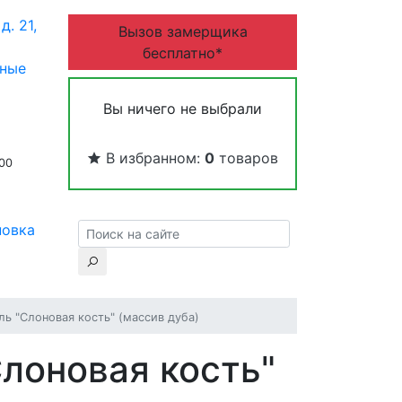
д. 21,
Вызов замерщика
бесплатно*
дные
Вы ничего не выбрали
В избранном:
0
товаров
:00
новка
ль "Слоновая кость" (массив дуба)
Слоновая кость"