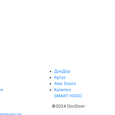
ДокДор
Аргус
Alex Doors
ия
Калипсо
SMART HOGO
©2024 DocDoor
иальности