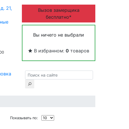
д. 21,
Вызов замерщика
бесплатно*
дные
Вы ничего не выбрали
В избранном:
0
товаров
:00
новка
Показывать по: