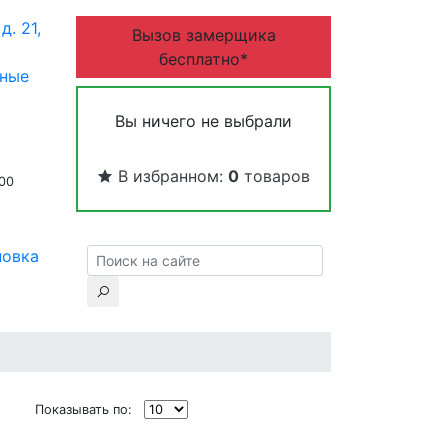
д. 21,
Вызов замерщика
бесплатно*
дные
Вы ничего не выбрали
В избранном:
0
товаров
:00
новка
Показывать по: