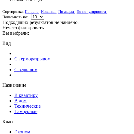
Сортировка:
По цене
Новинки
По акции
По популярности
Показывать по:
Подходящих результатов не найдено.
Нечего фильтровать
Вы выбрали:
Вид
С терморазрывом
С зеркалом
Назначение
В квартиру
В дом
Технические
Тамбурные
Класс
Эконом