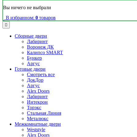
Вы ничего не выбрали
В избранном:
0
товаров
Сборные двери
Лабиринт
Воронеж ДК
Калипсо SMART
Бункер
Аргус
Готовые двери
Смотреть все
ДокДор
Аргус
Alex Doors
Лабиринт
Интекрон
Торэкс
Стальная Линия
Металюкс
Межкомнатные двери
Weststyle
Alex Doors