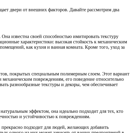
щает двери от внешних факторов. Давайте рассмотрим два
 Она известна своей способностью имитировать текстуру
тационные характеристики: высокая стойкость к механическим
омещений, как кухня и ванная комната. Кроме того, уход за
нтов, покрытых специальным полимерным слоем. Этот вариант
 и механическим повреждениям, его поведение относительно
ать разнообразные текстуры и декоры, чем обеспечивает
атуральным эффектом, она идеально подходит для тех, кто
вечностью и устойчивостью к повреждениям.
н прекрасно подходит для людей, желающих добавить
ьзу одного из них может зависеть от ваших предпочтений в