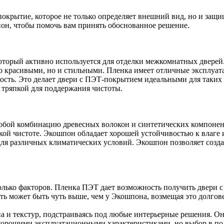
крытие, которое не только определяет внешний вид, но и защи
он, чтобы помочь вам принять обоснованное решение.
торый активно используется для отделки межкомнатных дверей.
ько красивыми, но и стильными. Пленка имеет отличные эксплуа
сть. Это делает двери с ПЭТ-покрытием идеальными для таких п
 тряпкой для поддержания чистоты.
собой комбинацию древесных волокон и синтетических компоне
ской чистоте. Экошпон обладает хорошей устойчивостью к влаге
ля различных климатических условий. Экошпон позволяет создав
ко факторов. Пленка ПЭТ дает возможность получить двери с н
ть может быть чуть выше, чем у Экошпона, возмещая это долго
а и текстур, подстраиваясь под любые интерьерные решения. О
хорошими эксплуатационными характеристиками, но выбор в пол