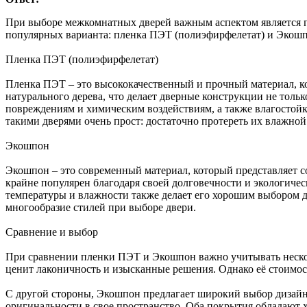
При выборе межкомнатных дверей важным аспектом является по
популярных варианта: пленка ПЭТ (полиэфирфелетат) и Экошп
Пленка ПЭТ (полиэфирфелетат)
Пленка ПЭТ – это высококачественный и прочный материал, ко
натурального дерева, что делает дверные конструкции не тол
повреждениям и химическим воздействиям, а также влагостойко
такими дверями очень прост: достаточно протереть их влажной
Экошпон
Экошпон – это современный материал, который представляет 
крайне популярен благодаря своей долговечности и экологиче
температуры и влажности также делает его хорошим выбором д
многообразие стилей при выборе двери.
Сравнение и выбор
При сравнении пленки ПЭТ и Экошпон важно учитывать несколь
ценит лаконичность и изысканные решения. Однако её стоимос
С другой стороны, Экошпон предлагает широкий выбор дизайн
оригинальности в свое пространство. Оба покрытия обладают 