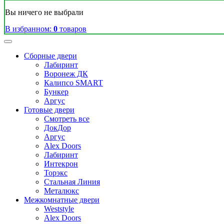
Вы ничего не выбрали
В избранном:
0
товаров
Сборные двери
Лабиринт
Воронеж ДК
Калипсо SMART
Бункер
Аргус
Готовые двери
Смотреть все
ДокДор
Аргус
Alex Doors
Лабиринт
Интекрон
Торэкс
Стальная Линия
Металюкс
Межкомнатные двери
Weststyle
Alex Doors