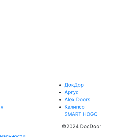
ДокДор
Аргус
Alex Doors
ия
Калипсо
SMART HOGO
©2024 DocDoor
иальности