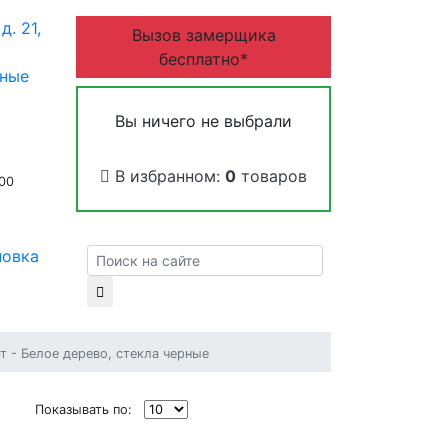
д. 21,
Вызов замерщика
бесплатно*
дные
Вы ничего не выбрали
В избранном:
0
товаров
:00
новка
т - Белое дерево, стекла черные
Показывать по: