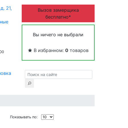
д. 21,
Вызов замерщика
бесплатно*
дные
Вы ничего не выбрали
В избранном:
0
товаров
:00
новка
Показывать по: