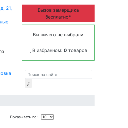
д. 21,
Вызов замерщика
бесплатно*
дные
Вы ничего не выбрали
В избранном:
0
товаров
:00
новка
Показывать по: