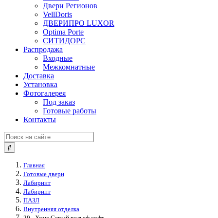
Двери Регионов
VellDoris
ДВЕРИПРО LUXOR
Optima Porte
СИТИДОРС
Распродажа
Входные
Межкомнатные
Доставка
Установка
Фотогалерея
Под заказ
Готовые работы
Контакты
Главная
Готовые двери
Лабиринт
Лабиринт
ПАЗЛ
Внутренняя отделка
29 - Хомс Серый рельеф софт