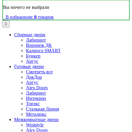
Вы ничего не выбрали
В избранном:
0
товаров
Сборные двери
Лабиринт
Воронеж ДК
Калипсо SMART
Бункер
Аргус
Готовые двери
Смотреть все
ДокДор
Аргус
Alex Doors
Лабиринт
Интекрон
Торэкс
Стальная Линия
Металюкс
Межкомнатные двери
Weststyle
Alex Doors