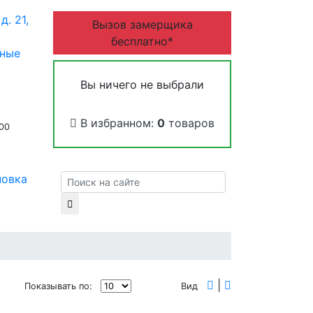
д. 21,
Вызов замерщика
бесплатно*
дные
Вы ничего не выбрали
В избранном:
0
товаров
:00
новка
|
Показывать по:
Вид