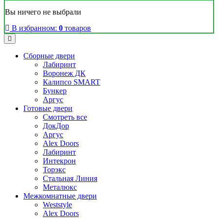
Вы ничего не выбрали
В избранном:
0
товаров
Сборные двери
Лабиринт
Воронеж ДК
Калипсо SMART
Бункер
Аргус
Готовые двери
Смотреть все
ДокДор
Аргус
Alex Doors
Лабиринт
Интекрон
Торэкс
Стальная Линия
Металюкс
Межкомнатные двери
Weststyle
Alex Doors