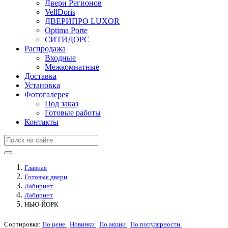
Двери Регионов
VellDoris
ДВЕРИПРО LUXOR
Optima Porte
СИТИДОРС
Распродажа
Входные
Межкомнатные
Доставка
Установка
Фотогалерея
Под заказ
Готовые работы
Контакты
Главная
Готовые двери
Лабиринт
Лабиринт
НЬЮ-ЙОРК
Сортировка:
По цене
Новинки
По акции
По популярности