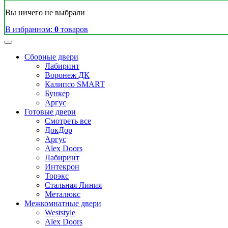
Вы ничего не выбрали
В избранном:
0
товаров
Сборные двери
Лабиринт
Воронеж ДК
Калипсо SMART
Бункер
Аргус
Готовые двери
Смотреть все
ДокДор
Аргус
Alex Doors
Лабиринт
Интекрон
Торэкс
Стальная Линия
Металюкс
Межкомнатные двери
Weststyle
Alex Doors