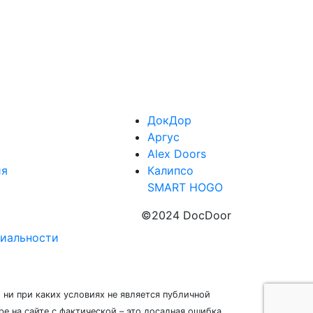
ДокДор
Аргус
Alex Doors
ия
Калипсо
SMART HOGO
©2024 DocDoor
иальности
ни при каких условиях не является публичной
 на сайте с фактической – это досадная ошибка,