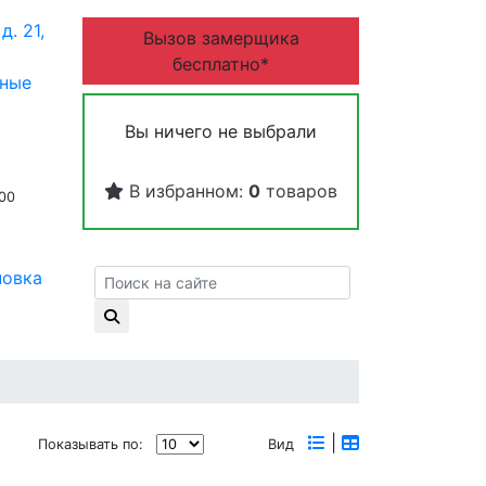
д. 21,
Вызов замерщика
бесплатно*
дные
Вы ничего не выбрали
В избранном:
0
товаров
:00
новка
|
Показывать по:
Вид